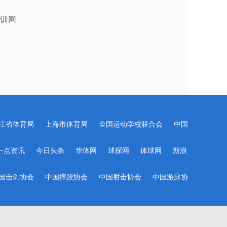
训网
江省体育局
上海市体育局
全国运动学校联合会
中国
一点资讯
今日头条
华体网
球探网
体球网
新浪
国击剑协会
中国摔跤协会
中国射击协会
中国游泳协