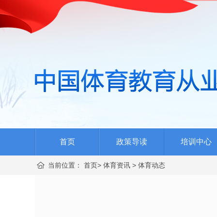
首页
政策导读
培训中心
当前位置：
首页
>
体育资讯
>
体育动态